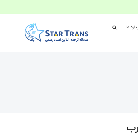
باره ما
رب