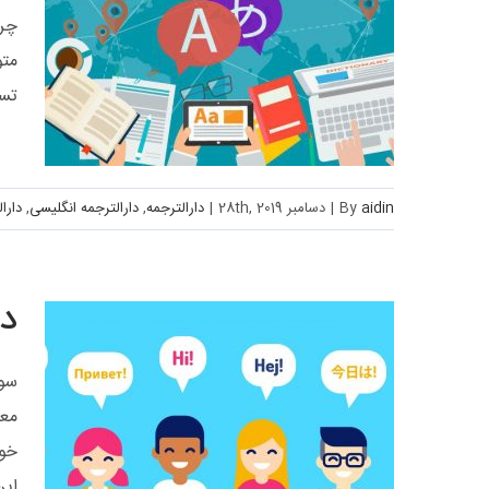
چرا
متو
تسل
دا
aidin
By
|
دسامبر 28th, 2019
|
دارالترجمه
,
دارالترجمه انگلیسی
,
دارا
دا
سوا
معم
دا
خود
این