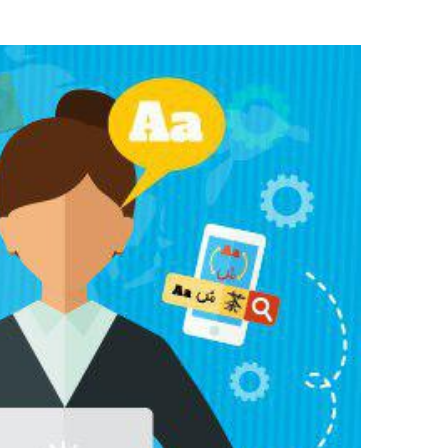
View
Larger
Image