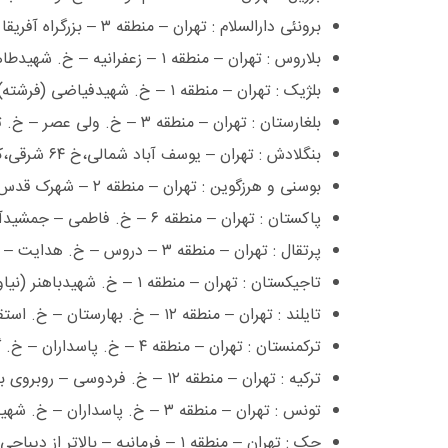
برونئی دارالسلام : تهران – منطقه ٣ – بزرگراه آفریقا – خ. بابک بهرامی – ش. ٦٠ ٨٨٨٧٩٢٧٠ ٨٨٧٨٣٣٨١
بلاروس : تهران – منطقه ١ – زعفرانیه – خ. شهیدطاهری – خ. آبان – ک. آذر – شماره ٢٢٧١٨٦٨٢, ٢٢٧٠٨٨٢٩ ٢٢٧١٨٦٨٢
بلژیک : تهران – منطقه ١ – خ. شهیدفیاضی (فرشته) – ش. ١٥٥ و ١٥٧ ٢٢٠٤٩٢٤٧, ٢٢٠٤١٦١٧ ٢٢٠٤٤٦٠٨
بلغارستان : تهران – منطقه ٣ – خ. ولی عصر – خ. توانیر – خ. نظامی گنجوی – جنب شهرد ٨٨٧٧٥٠٣٧, ٨٨٧٧٥٦٦٢ ٨٨٧٧٩٦٨٠
بنگلادش : تهران – یوسف آباد شمالی،خ ۶۴ شرقی،کوچه یکم،خ ۱۲ متری احداثی،پلاک ۷ ، کد پستی ۱۴۳۶۸۱۲۳۴۵ ۸۸۶۰۱۷۸۱-۸۳ ۸۸۶۰۵۴۴۵
بوسنی و هرزگوین : تهران – منطقه ٢ – شهرک قدس – خ. ایران زمین – خ. چهارم – ک. آبان – ش. ٤٨٥ ٨٨٠٨٦٩٢٩ , ٨٨٠٩٢٧٢٨ ٨٨٠٩٢١٢٠
پاکستان : تهران – منطقه ٦ – خ. فاطمی – جمشیدآباد شمالی – خ. احمد اعتمادزاده – ٦٦٩٤٤٨٨٨, ٦٦٩٤١٣٨٨ ٦٦٩٤٤٨٩٨
پرتقال : تهران – منطقه ٣ – دروس – خ. هدایت – ک. روزبه – ش. ١٣ ٢٢٥٨٢٧٦٠, ٢٢٥٤٣٢٣٧ ٢٢٥٥٢٦٦٨
تاجیکستان : تهران – منطقه ١ – خ. شهیدباهنر (نیاوران) – خ. شهیدزینالی – ک. سوم – ٢٢٢٩٩٥٨٤ ٢٢٨٠٩٢٩٩
تایلند : تهران – منطقه ١٢ – خ. بهارستان – خ. استقلال – ش. ٤ ٧٧٥٣٧٧٠٨ , ٧٧٥٣١٤٣٣ ٧٧٥٣٢٠٢٢
ترکمنستان : تهران – منطقه ٤ – خ. پاسداران – خ. گلستان پنجم – پ. ٣٩ ٢٢٥٤٨٦٨٦, ٢٢٥٤٢١٧٨, ٢٢٥٨٠٤٣٢
ترکیه : تهران – منطقه ١٢ – خ. فردوسی – روبروی بانک مرکزی – پ. ٥٣٧ ٣٣١١٨٩٩٧, ٣٣١١٥٢٩٩, ٣٣١١١٢٠٢ ٣٣١١٧٩٢٨
تونس : تهران – منطقه ٣ – خ. پاسداران – خ. شهیدگل نبی – پ. ١٠ ٢٢٨٤٠٠٣٨ ٢٢٨٤٤٦٧٤
چک : تهران – منطقه ١ – فرمانیه – بالاتر از دیباجی شمالی – ش. ١٩٩ ٢٢٢٨٨١٤٩, ٢٢٢٨٨١٥٣ ٢٢٨٠٢٠٧٩