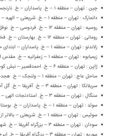
چین : تهران – منطقه ١ – خ. پاسداران – خ. نارنجستان هفتم – پ. ١٣ ٢٢٢٩١٢٤٠ ٢٢٢٩٠٦٩٠
دانمارک : تهران – منطقه ١ – خ. شریعتی – الهیه – خ. دشتی – ش. ١٨ ٢٢٦٠٧٠٢٠, ٢٢٦٤٠٠٠٩, ٢٢٦٠١٣٦٣ ٢٢٠٣٠٠٠٧
روسیه : تهران – منطقه ١٢ – خ. فردوسی – خ. نوفل لوشاتو – ش. ٣٩ ٦٦٧٠١١٦١ ٦٦٧٠١٦٥٢
رومانی : تهران – منطقه ١٢ – خ. بهارستان – خ. فخرآباد – نبش کوچه مسجد فخر – ش. ٧٧٥٢٥٨١٩, ٧٧٥٣٤٦٥٨, ٧٧٥٣٩٠٤١ ٧٧٥٠٩٨٤١
زلاندنو : تهران – منطقه ١ – خ. پاسداران – ابتدای خیابان اقدسیه – گلستان شمالی ٢٢٨٠٠٢٨٩ ٢٢٨٣١٦٧٣
زیمبابوه : تهران – منطقه ١ – زعفرانیه – خ. مقدس اردبیلی – ک. شادآور – پ. ٢٤ ٢٢٠٢٧٥٥٣ –
ژاپن : تهران – منطقه ٦ – خ. احمدقصیر – نبش کوچه پنجم – پ. ١٢ ٨٨٧١٧٩٢٢ , ٨٨٧١٣٩٧٤, ٨٨٧١٣٣٩٦ ٨٨٧١٣٥١٥
ساحل عاج : تهران – منطقه ١ – ولنجک – خ. هجدهم – ش. ٤ ٢٢٤٠٤١٥٠, ٢٢٤٢٨٧٩٤ ٢٢٤٠٠٩٣٨
سریلانکا : تهران – منطقه ٣ – خ. آفریقا – خ. گل آذین – پ. ٢٨ ٢٢٠٤٥١١٩, ٢٢٠٥٢٦٨٨ –
سنگال : تهران – منطقه ٣ – خ. استادنجات الهی – بین خیابان طالقانی و کریمخان ز ٨٨٨٩١١٢٣ ٨٨٨٠٥٦٧٦
سوئد : تهران – منطقه ١ – خ. پاسداران – خ. بوستان – ش. ٥ ٢٢٢٩٦٨٠٢ ٢٢٢٨٦٠٢١
سوئیس : تهران – منطقه ١ – خ. شریعتی – بالاتر از پل صدر – خ. الهیه – خ. شریفی منش – نبش کوچه یاسمن – پ. ١٣ ٢٢٠٠٨٣٣٣ –
سودان : تهران – منطقه ٣ – بزرگراه آفریقا – خ. شهیدوحید دستگردی – ک. بابک بهر ٨٨٧٨١١٨٣ ٨٨٧٩٢٣٣١
سوریه : تهران – منطقه ٣ – بزرگراه آفریقا – خ. ایرج – ش. ١٩ ٢٢٠٥٩٠٣١، ٢٢٢٠٥٥٣٣ ٢٢٠٥٩٤٠٩