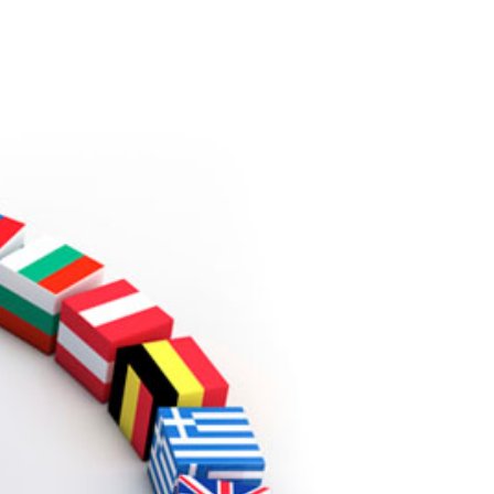
View
Larger
Image