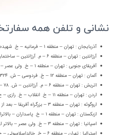
نشانی و تلفن همه سفارتخا
آذربایجان : تهران – منطقه ١ – فرمانیه – خ. شهیدصالحی – خ. شهیدوطن پور – ش. ٣٠ ٢٢٢١٢٥٥٤, ٢٢٢١٥١٩١ ٢٢٢١٧٥٠٤
آرژانتین : تهران – منطقه ٦ – م. آرژانتین – ساختمان بانک تجارت – ط. چهارم – پ. ٧ ٨٨٧١٦٢٤٤, ٨٨٧١٩١٨٩, ٨٨٧١٨٢٩٤ ٨٨٧١٢٥٨٣
آفریقای جنوبی : تهران – منطقه ١ – خ. ولی عصر – نرسیده به تجریش – روبروی پمپ بنزین باغ فردوس – خ. یکتا – پ. ٥ ٢٢٧٠٢٨٦٦-۹ ٢٢٧١٩٥١٦
آلمان : تهران – منطقه ١٢ – خ. فردوسی – ش. ٣٢٤ و٣٢٠ ٣٣١١٤١١١, ٣٣٩٣٢٢٠١, ٣٣٩٠٣٧٦٧ ٣٣٩٠٨٤٧٤, ٣٣١١٩٨٨٣
اتریش : تهران – منطقه ٦ – م. آرژانتین – ش. ٧٨ – ط. سوم ٨٨٧١٠٧٥٣, ٢٢٠٤١٧٦٤, ٨٨٧١٠١٨٠ ٨٨٧١٠٧٧٨
اردن : تهران – منطقه ١١ – خ. انقلاب – خ. رازی – خ. استادشهریار – پ. ١ ٦٦٧٠٤٨٣٣, ٦٦٧٠٤٨٣٨ ٦٦٧٠٠٦٥٧
اروگوئه : تهران – منطقه ٣ – بزرگراه آفریقا – بعد از پمپ بنزین – خ. عاطفی شرقی ٢٢٠٥٢٠٣٠ ٢٢٠٥٢٠٣٠
ازبکستان : تهران – منطقه ١ – خ. پاسداران – بالاتراز چهارراه شهیدلواسانی (فرمانی ٢٢٢٩٩٧٨٠, ٢٢٨٣٢٠٧١ ٢٢٢٩٩١٥٨
اسپانیا : تهران – منطقه ٣ – خ. ولی عصر – بالاتر از بلوار میرداماد – خ. سرو – پ ٨٨٧٨٧٥٤٣, ٨٨٧٨٧٠٨٣, ٨٨٧١٤٥٧٥ ٨٨٧٢٤٥٨١
استرالیا : تهران – منطقه ٦ – خ. خالداسلامبولی – خ. ٢٣ – پ. ١٣ ٨٨٧١٦٤١٥, ٨٨٧٢٤٤٥٦ ٨٨٧٢٠٤٩٠, ٨٨٧٢٠٤٨٤